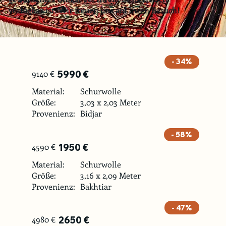
verfügbar ist. Wir freuen uns auf Ihren Besuch!
- 34%
9140 €
5990 €
Material:
Schurwolle
Größe:
3,03 x 2,03 Meter
Provenienz:
Bidjar
- 58%
4590 €
1950 €
Material:
Schurwolle
Größe:
3,16 x 2,09 Meter
Provenienz:
Bakhtiar
- 47%
4980 €
2650 €