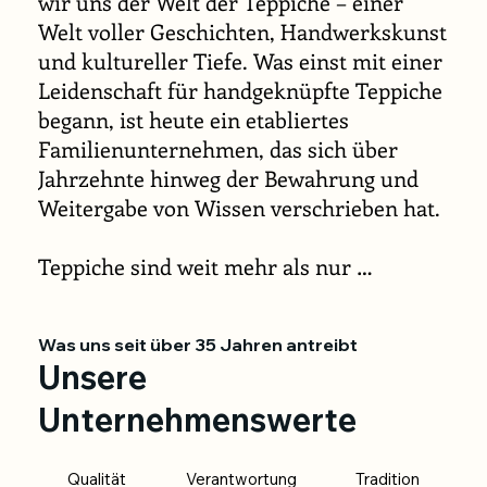
wir uns der Welt der Teppiche – einer 
Welt voller Geschichten, Handwerkskunst 
und kultureller Tiefe. Was einst mit einer 
Leidenschaft für handgeknüpfte Teppiche 
begann, ist heute ein etabliertes 
Familienunternehmen, das sich über 
Jahrzehnte hinweg der Bewahrung und 
Weitergabe von Wissen verschrieben hat.

Teppiche sind weit mehr als nur 
Bodenbeläge – sie sind Ausdruck von 
Herkunft, Stil und Identität. Jeder 
Was uns seit über 35 Jahren antreibt
einzelne erzählt seine eigene Geschichte: 
Unsere
gewebt in traditioneller Technik und 
geprägt von regionaler Symbolik. Die 
Unternehmenswerte
Liebe zum Detail, das Verständnis für 
Material, Farben und Muster sowie das 
Qualität
Verantwortung
Tradition