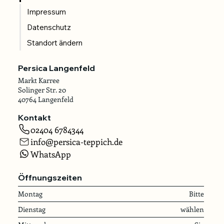
vielen Jahren vertrauensvoll 
Impressum
zusammenarbeiten. Was bleibt, ist unsere 
Datenschutz
Überzeugung: Ein guter Teppich ist nicht 
Standort ändern
nur eine Anschaffung – er ist ein 
Begleiter, der Räume prägt, Erinnerungen 
Persica Langenfeld
trägt und über Generationen hinweg 
Markt Karree
Solinger Str. 20
Bestand hat.
40764 Langenfeld
Kontakt
02404 6784344
info@persica-teppich.de
WhatsApp
Öffnungszeiten
Montag
Bitte
Dienstag
wählen