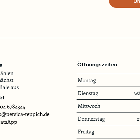
Un
Öffnungszeiten
a
wählen
nächst
Montag
liale aus
Dienstag
wä
kt
Mittwoch
04 6784344
o@persica-teppich.de
Donnerstag
z
atsApp
Freitag