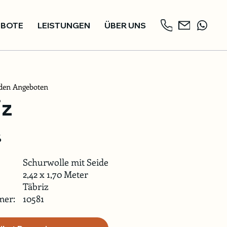
BOTE
LEISTUNGEN
ÜBER UNS
den Angeboten
iz
%
Schurwolle mit Seide
2,42 x 1,70 Meter
Täbriz
mer:
10581